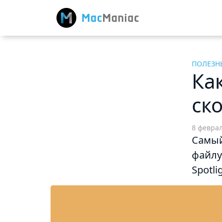
ПОЛЕЗН
Ка
ск
8 февра
Самый
файлу
Spotli