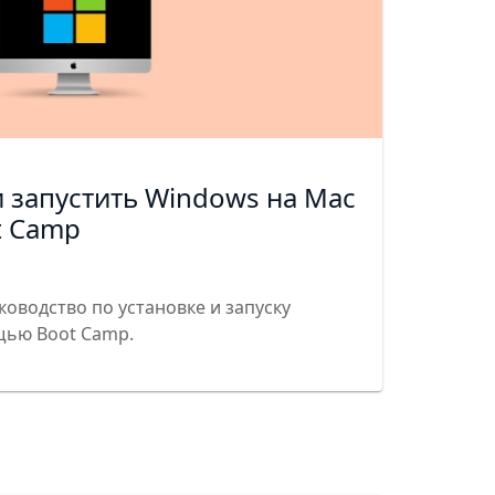
и запустить Windows на Mac
t Camp
оводство по установке и запуску
щью Boot Camp.