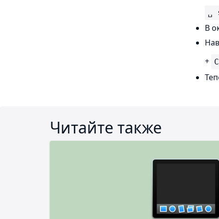
␣ 
В о
Нав
+
Теп
Читайте также