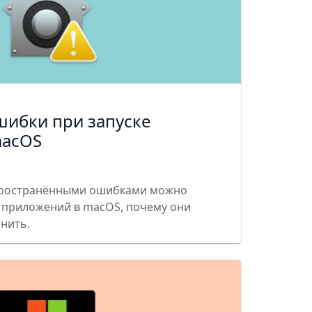
шибки при запуске
macOS
пространёнными ошибками можно
е приложений в macOS, почему они
анить.