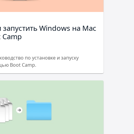
и запустить Windows на Mac
t Camp
оводство по установке и запуску
щью Boot Camp.