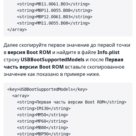
    <string>MB11.0061.B03</string>

    <string>MBP11.0055.B08</string>

    <string>MBP12.0061.B03</string>

    <string>MM11.0055.B08</string>

</array>
Далее скопируйте первое значение до первой точки
в
версия Boot ROM
и найдите в файле
Info.plist
строку
USBBootSupportedModels
и после
Первая
часть версии Boot ROM
вставьте скопированное
значение как показано в примере ниже.
<key>USBBootSupportedModels</key>

  <array>

    <string>Первая часть версии Boot ROM</string>

    <string>IM130</string>

    <string>MM50</string>

    <string>MP60</string>

    <string>MB80</string>

    <string>MBP90</string>
