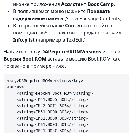
иконке приложения
Ассистент Boot Camp
.
В появившемся меню нажмите
Показать
содержимое пакета
[Show Package Contents].
В открывшейся папке
Contents
откройте с
помощью любого текстового редактора файл
Info.plist
(например в TextEdit).
Найдите строку
DARequiredROMVersions
и после
Версия Boot ROM
вставьте версию Boot ROM как
показано в примере ниже.
<key>DARequiredROMVersions</key>

<array>

    <string>версия Boot ROM</string>

    <string>IM41.0055.B08</string>

    <string>IM42.0071.B03</string>

    <string>IM51.0090.B03</string>

    <string>IM52.0090.B03</string>

    <string>IM61.0093.B01</string>

    <string>MP11.005C.B04</string>
